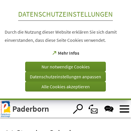
Inhalt anspringen
DATENSCHUTZEINSTELLUNGEN
Durch die Nutzung dieser Website erklären Sie sich damit
einverstanden, dass diese Seite Cookies verwendet.
(Öffnet
Mehr Infos
in
einem
Nur notwendige Cookies
neuen
Tab)
Datenschutzeinstellungen anpassen
Alle Cookies akzeptieren
Visuelle
Paderborn
Assistenzsoftware
öffnen.