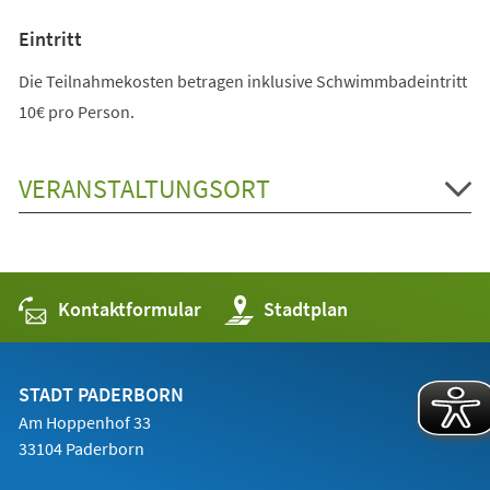
Eintritt
Die Teilnahmekosten betragen inklusive Schwimmbadeintritt
10€ pro Person.
VERANSTALTUNGSORT
Kontaktformular
(Öffnet
Stadtplan
in
einem
neuen
Tab)
STADT PADERBORN
Am Hoppenhof 33
33104 Paderborn