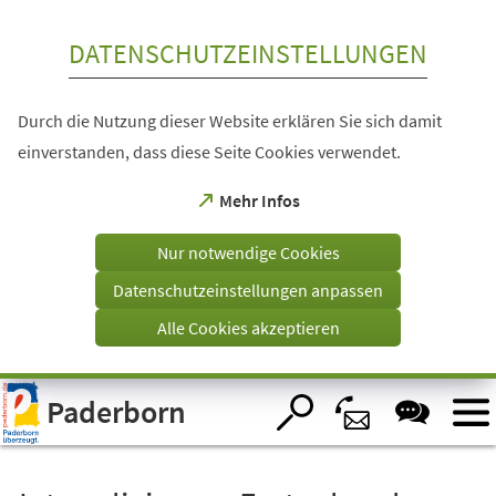
Inhalt anspringen
DATENSCHUTZEINSTELLUNGEN
Durch die Nutzung dieser Website erklären Sie sich damit
einverstanden, dass diese Seite Cookies verwendet.
(Öffnet
Mehr Infos
in
einem
Nur notwendige Cookies
neuen
Tab)
Datenschutzeinstellungen anpassen
Alle Cookies akzeptieren
Visuelle
Paderborn
Assistenzsoftware
öffnen.