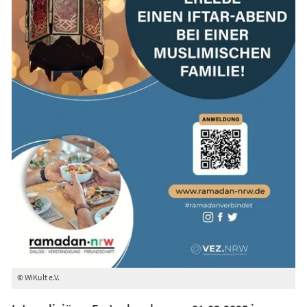
© WiKult e.V.