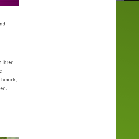
und
 ihrer
e
Schmuck,
ben.