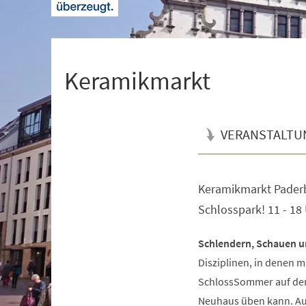
+
1
Keramikmarkt
VERANSTALTU
Keramikmarkt Paderb
Veranstaltungsinformationen
Schlosspark! 11 - 18
Schlendern, Schauen 
Disziplinen, in denen m
SchlossSommer auf dem
Neuhaus üben kann. Au