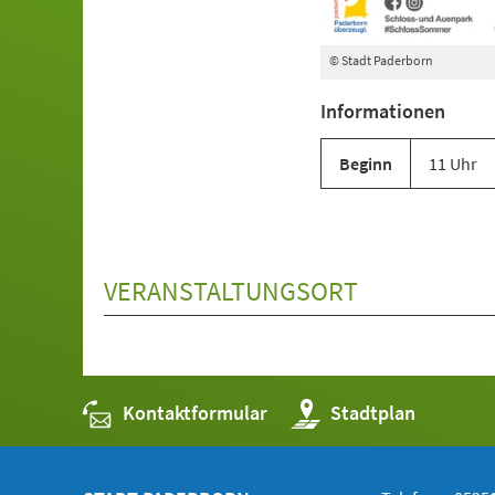
© Stadt Paderborn
Informationen
Beginn
11 Uhr
VERANSTALTUNGSORT
Kontaktformular
(Öffnet
Stadtplan
in
einem
neuen
Tab)