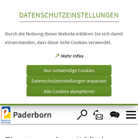
Inhalt anspringen
DATENSCHUTZEINSTELLUNGEN
Durch die Nutzung dieser Website erklären Sie sich damit
einverstanden, dass diese Seite Cookies verwendet.
(Öffnet
Mehr Infos
in
einem
Nur notwendige Cookies
neuen
Tab)
Datenschutzeinstellungen anpassen
Alle Cookies akzeptieren
Visuelle
Paderborn
Assistenzsoftware
öffnen.