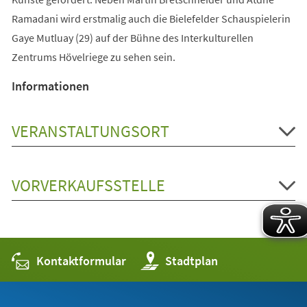
Ramadani wird erstmalig auch die Bielefelder Schauspielerin
Gaye Mutluay (29) auf der Bühne des Interkulturellen
Zentrums Hövelriege zu sehen sein.
Informationen
VERANSTALTUNGSORT
VORVERKAUFSSTELLE
Kontaktformular
(Öffnet
Stadtplan
in
einem
neuen