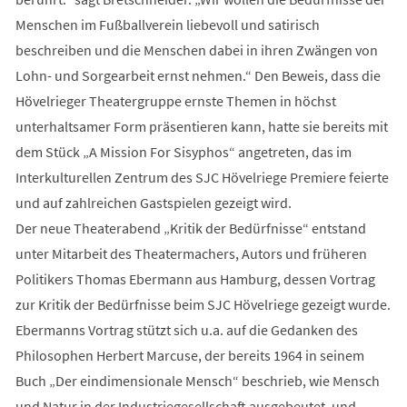
Menschen im Fußballverein liebevoll und satirisch
beschreiben und die Menschen dabei in ihren Zwängen von
Lohn- und Sorgearbeit ernst nehmen.“ Den Beweis, dass die
Hövelrieger Theatergruppe ernste Themen in höchst
unterhaltsamer Form präsentieren kann, hatte sie bereits mit
dem Stück „A Mission For Sisyphos“ angetreten, das im
Interkulturellen Zentrum des SJC Hövelriege Premiere feierte
und auf zahlreichen Gastspielen gezeigt wird.
Der neue Theaterabend „Kritik der Bedürfnisse“ entstand
unter Mitarbeit des Theatermachers, Autors und früheren
Politikers Thomas Ebermann aus Hamburg, dessen Vortrag
zur Kritik der Bedürfnisse beim SJC Hövelriege gezeigt wurde.
Ebermanns Vortrag stützt sich u.a. auf die Gedanken des
Philosophen Herbert Marcuse, der bereits 1964 in seinem
Buch „Der eindimensionale Mensch“ beschrieb, wie Mensch
und Natur in der Industriegesellschaft ausgebeutet, und