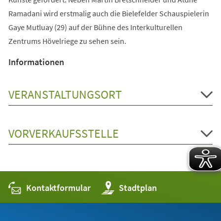
Ramadani wird erstmalig auch die Bielefelder Schauspielerin
Gaye Mutluay (29) auf der Bühne des Interkulturellen
Zentrums Hövelriege zu sehen sein.
Informationen
VERANSTALTUNGSORT
VORVERKAUFSSTELLE
Kontaktformular
(Öffnet
Stadtplan
in
einem
neuen