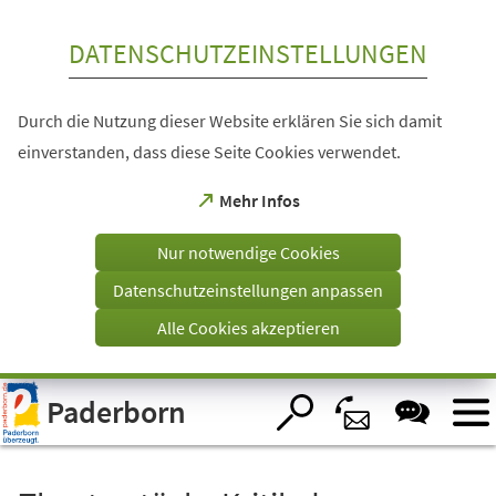
Inhalt anspringen
DATENSCHUTZEINSTELLUNGEN
Durch die Nutzung dieser Website erklären Sie sich damit
einverstanden, dass diese Seite Cookies verwendet.
(Öffnet
Mehr Infos
in
einem
Nur notwendige Cookies
neuen
Tab)
Datenschutzeinstellungen anpassen
Alle Cookies akzeptieren
Visuelle
Paderborn
Assistenzsoftware
öffnen.