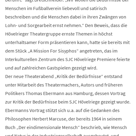
Menschen im Fußballverein liebevoll und satirisch
beschreiben und die Menschen dabei in ihren Zwängen von
Lohn- und Sorgearbeit ernst nehmen.“ Den Beweis, dass die
Hövelrieger Theatergruppe ernste Themen in höchst
unterhaltsamer Form präsentieren kann, hatte sie bereits mit
dem Stück „A Mission For Sisyphos“ angetreten, das im
Interkulturellen Zentrum des SJC Hövelriege Premiere feierte
und auf zahlreichen Gastspielen gezeigt wird.
Der neue Theaterabend „Kritik der Bedürfnisse“ entstand
unter Mitarbeit des Theatermachers, Autors und früheren
Politikers Thomas Ebermann aus Hamburg, dessen Vortrag
zur Kritik der Bedürfnisse beim SJC Hövelriege gezeigt wurde.
Ebermanns Vortrag stützt sich u.a. auf die Gedanken des
Philosophen Herbert Marcuse, der bereits 1964 in seinem
Buch „Der eindimensionale Mensch“ beschrieb, wie Mensch
und Natur in der Industriegesellschaft ausgebeutet, und