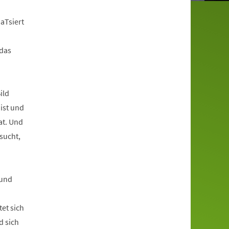
aTsiert
 das
ild
 ist und
at. Und
sucht,
 und
et sich
d sich