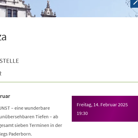
za
STELLE
R
ruar
Freitag, 14. Februar 2025
KUNST – eine wunderbare
19:30
unübersehbaren Tiefen – ab
gesamt sieben Terminen in der
legs Paderborn.