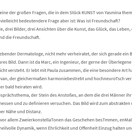
t eine der großen Fragen, die in dem Stück KUNST von Yasmina them
vielleicht bedeutendere Frage aber ist: Was ist Freundschaft?
e, drei Bilder, drei Ansichten über die Kunst, das Glück, das Leben,
nd die Freundschaft.
liebender Dermatologe, nicht mehr verheiratet, der sich gerade ein B
ures Bild. Dann ist da Marc, ein Ingenieur, der gerne der Überlegene
icht versteht. Er lebt mit Paula zusammen, die eine besondere Art h
h Yvan, der gleichermaßen harmoniebestrebt und hochneuroTsch ver
er bald heiraten wird.
esprächsthema, der Stein des Anstoßes, an dem die drei Männer ihr
messen und zu definieren versuchen. Das Bild wird zum abstrakten
r Nähe und Distanz.
 vor allem ZweierkonstellaTonen das Geschehen besTmmen, enMalt
eilvolle Dynamik, wenn Ehrlichkeit und Offenheit Einzug halten un