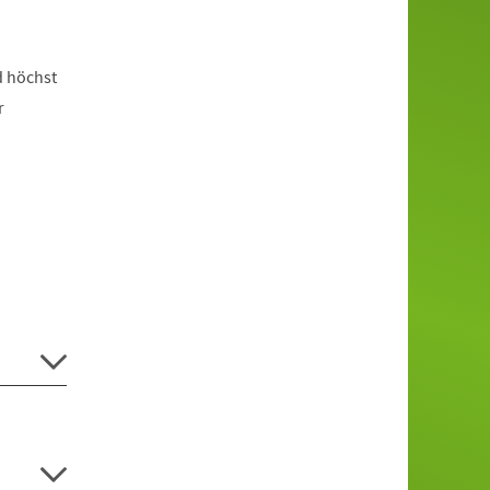
d höchst
r