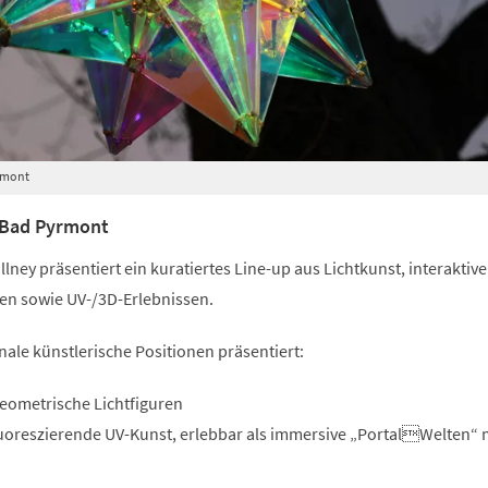
rmont
 Bad Pyrmont
lney präsentiert ein kuratiertes Line-up aus Lichtkunst, interaktiv
nen sowie UV-/3D-Erlebnissen.
ale künstlerische Positionen präsentiert:
Geometrische Lichtfiguren
Fluoreszierende UV-Kunst, erlebbar als immersive „PortalWelten“ 