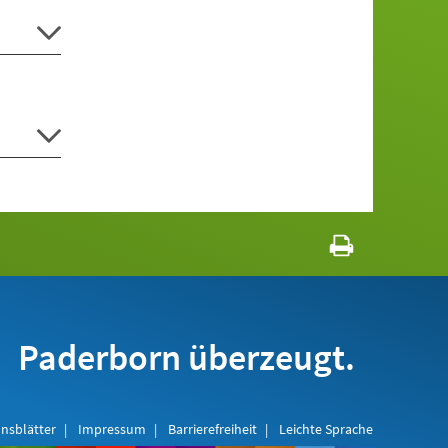
Paderborn überzeugt.
nsblätter
Impressum
Barrierefreiheit
Leichte Sprache