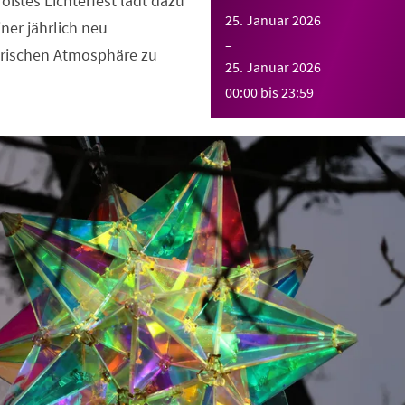
ßtes Lichterfest lädt dazu
25. Januar 2026
iner jährlich neu
–
erischen Atmosphäre zu
25. Januar 2026
00:00
bis
23:59