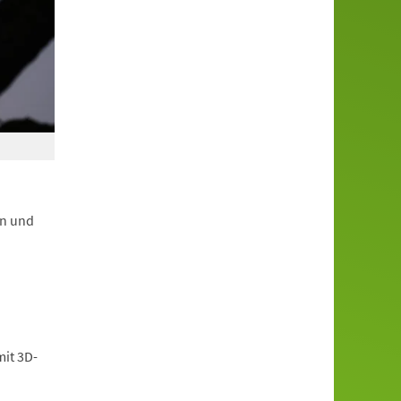
en und
mit 3D-