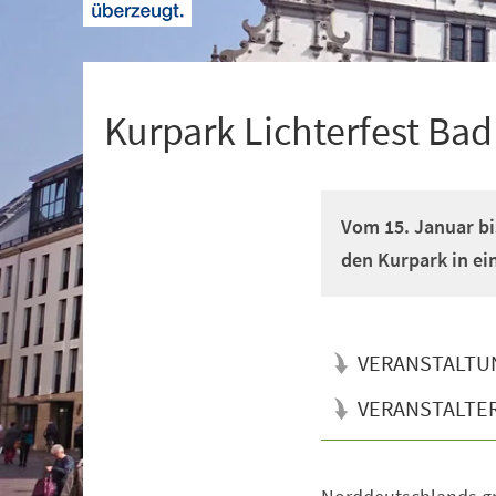
+
1
Kurpark Lichterfest Ba
Vom 15. Januar bi
den Kurpark in ei
VERANSTALTU
VERANSTALTE