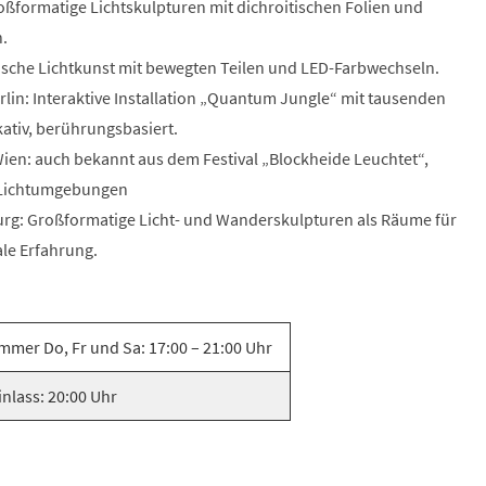
Großformatige Lichtskulpturen mit dichroitischen Folien und
n.
sche Lichtkunst mit bewegten Teilen und LED-Farbwechseln.
rlin: Interaktive Installation „Quantum Jungle“ mit tausenden
kativ, berührungsbasiert.
Wien: auch bekannt aus dem Festival „Blockheide Leuchtet“,
e Lichtumgebungen
urg: Großformatige Licht- und Wanderskulpturen als Räume für
le Erfahrung.
immer Do, Fr und Sa: 17:00 – 21:00 Uhr
inlass: 20:00 Uhr