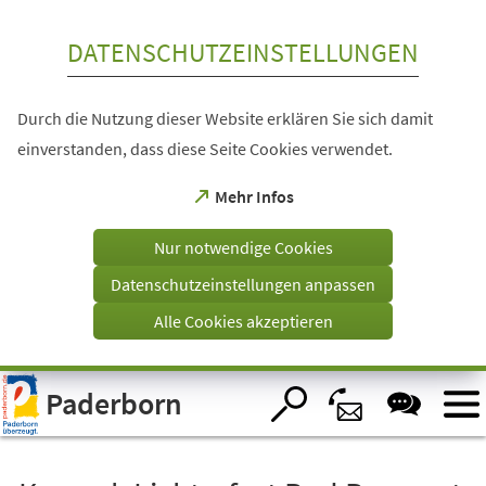
Inhalt anspringen
DATENSCHUTZEINSTELLUNGEN
Durch die Nutzung dieser Website erklären Sie sich damit
einverstanden, dass diese Seite Cookies verwendet.
(Öffnet
Mehr Infos
in
einem
Nur notwendige Cookies
neuen
Tab)
Datenschutzeinstellungen anpassen
Alle Cookies akzeptieren
Visuelle
Paderborn
Assistenzsoftware
öffnen.