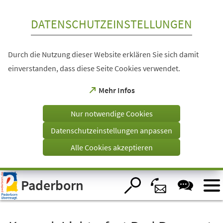
Inhalt anspringen
DATENSCHUTZEINSTELLUNGEN
Durch die Nutzung dieser Website erklären Sie sich damit
einverstanden, dass diese Seite Cookies verwendet.
(Öffnet
Mehr Infos
in
einem
Nur notwendige Cookies
neuen
Tab)
Datenschutzeinstellungen anpassen
Alle Cookies akzeptieren
Visuelle
Paderborn
Assistenzsoftware
öffnen.