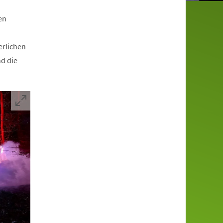
en
erlichen
nd die