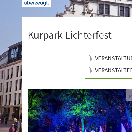
+
1
Kurpark Lichterfest
VERANSTALTU
VERANSTALTE
Veranstaltungsinformationen