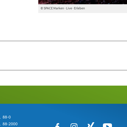
© SPACE Marken · Live · Erleben
 88-0
 88-2000