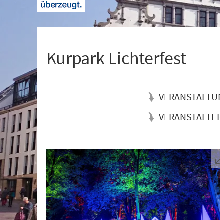
+
1
Kurpark Lichterfest
VERANSTALTU
VERANSTALTE
Veranstaltungsinformationen