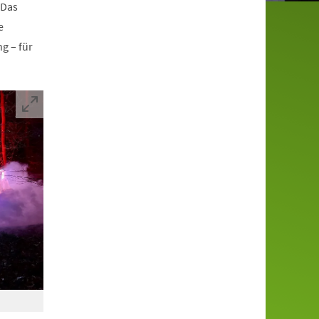
 Das
e
g – für