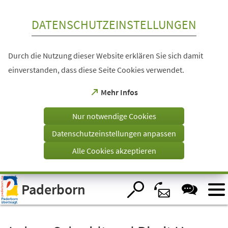
Inhalt anspringen
DATENSCHUTZEINSTELLUNGEN
Durch die Nutzung dieser Website erklären Sie sich damit
einverstanden, dass diese Seite Cookies verwendet.
(Öffnet
Mehr Infos
in
einem
Nur notwendige Cookies
neuen
Tab)
Datenschutzeinstellungen anpassen
Alle Cookies akzeptieren
Visuelle
Paderborn
Assistenzsoftware
öffnen.