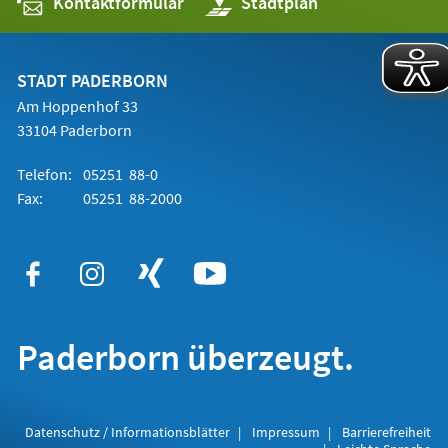
Kontaktformular
(Öffnet
Stadtplan
in
einem
neuen
Tab)
STADT PADERBORN
Am Hoppenhof 33
33104 Paderborn
Telefon:
05251 88-0
Fax:
05251 88-2000
Paderborn überzeugt.
Datenschutz / Informationsblätter
Impressum
Barrierefreiheit