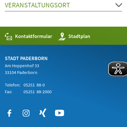
VERANSTALTUNGSORT
Kontaktformular
(Öffnet
Stadtplan
in
einem
neuen
Tab)
STADT PADERBORN
Am Hoppenhof 33
33104 Paderborn
Telefon:
05251 88-0
Fax:
05251 88-2000