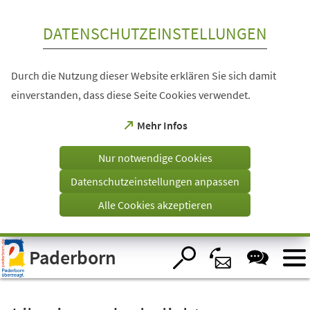
Inhalt anspringen
DATENSCHUTZEINSTELLUNGEN
Durch die Nutzung dieser Website erklären Sie sich damit
einverstanden, dass diese Seite Cookies verwendet.
(Öffnet
Mehr Infos
in
einem
Nur notwendige Cookies
neuen
Tab)
Datenschutzeinstellungen anpassen
Alle Cookies akzeptieren
Visuelle
Paderborn
Assistenzsoftware
öffnen.