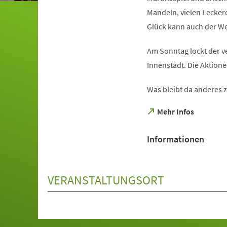
Mandeln, vielen Leckere
Glück kann auch der We
Am Sonntag lockt der v
Innenstadt. Die Aktio
Was bleibt da anderes z
(Öffnet
Mehr Infos
in
einem
Informationen
neuen
Tab)
VERANSTALTUNGSORT