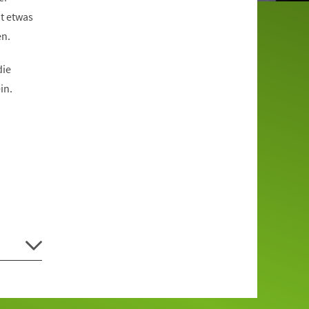
t etwas
en.
die
in.