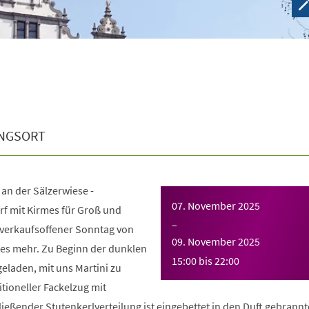
NGSORT
an der Sälzerwiese -
07. November 2025
rf mit Kirmes für Groß und
–
t, verkaufsoffener Sonntag von
09. November 2025
les mehr. Zu Beginn der dunklen
15:00
bis
22:00
geladen, mit uns Martini zu
itioneller Fackelzug mit
ießender Stutenkerlverteilung ist eingebettet in den Duft gebrannt