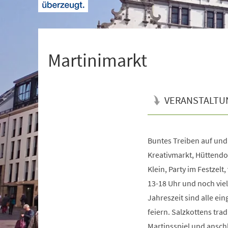
+
1
Martinimarkt
VERANSTALTU
Buntes Treiben auf und 
Veranstaltungsinformationen
Kreativmarkt, Hüttendo
Klein, Party im Festzel
13-18 Uhr und noch vie
Jahreszeit sind alle ein
feiern. Salzkottens trad
Martinsspiel und anschl