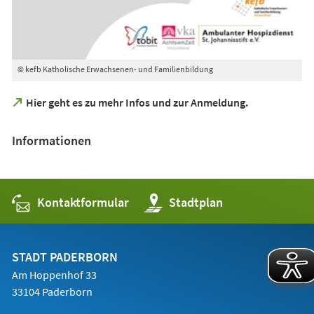
© kefb Katholische Erwachsenen- und Familienbildung
(Öffnet
Hier geht es zu mehr Infos und zur Anmeldung.
in
einem
Informationen
neuen
Tab)
Kontaktformular
(Öffnet
Stadtplan
in
einem
neuen
Tab)
STADT PADERBORN
Am Hoppenhof 33
33104 Paderborn