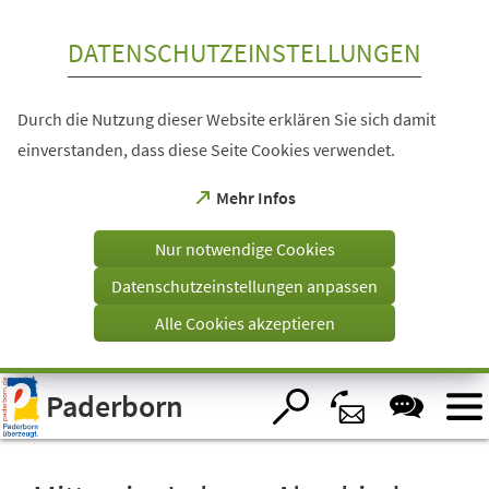
Inhalt anspringen
DATENSCHUTZEINSTELLUNGEN
Durch die Nutzung dieser Website erklären Sie sich damit
einverstanden, dass diese Seite Cookies verwendet.
(Öffnet
Mehr Infos
in
einem
Nur notwendige Cookies
neuen
Tab)
Datenschutzeinstellungen anpassen
Alle Cookies akzeptieren
Visuelle
Paderborn
Assistenzsoftware
öffnen.