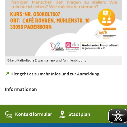
© kefb Katholische Erwachsenen- und Familienbildung
(Öffnet
Hier geht es zu mehr Infos und zur Anmeldung.
in
einem
Informationen
neuen
Tab)
Kontaktformular
(Öffnet
Stadtplan
in
einem