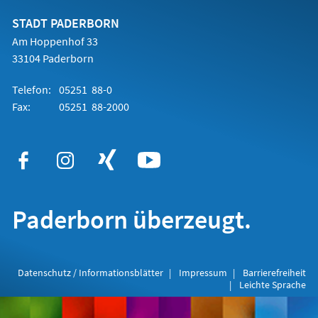
neuen
Tab)
STADT PADERBORN
Am Hoppenhof 33
33104 Paderborn
Telefon:
05251 88-0
Fax:
05251 88-2000
Paderborn überzeugt.
Datenschutz / Informationsblätter
Impressum
Barrierefreiheit
Leichte Sprache