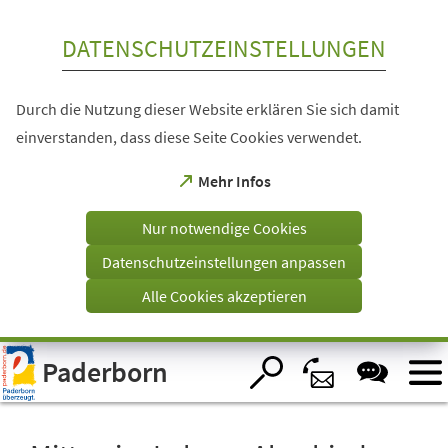
Inhalt anspringen
DATENSCHUTZEINSTELLUNGEN
Durch die Nutzung dieser Website erklären Sie sich damit
einverstanden, dass diese Seite Cookies verwendet.
(Öffnet
Mehr Infos
in
einem
Nur notwendige Cookies
neuen
Tab)
Datenschutzeinstellungen anpassen
Alle Cookies akzeptieren
Visuelle
Paderborn
Assistenzsoftware
öffnen.