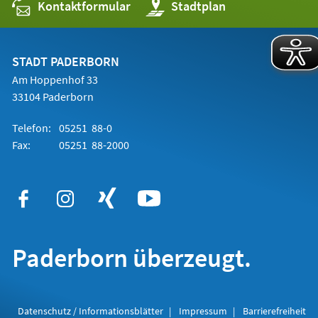
Kontaktformular
(Öffnet
Stadtplan
in
einem
neuen
Tab)
STADT PADERBORN
Am Hoppenhof 33
33104 Paderborn
Telefon:
05251 88-0
Fax:
05251 88-2000
Paderborn überzeugt.
Datenschutz / Informationsblätter
Impressum
Barrierefreiheit