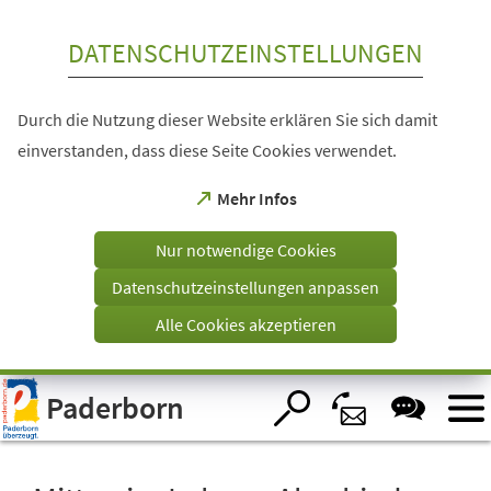
Inhalt anspringen
DATENSCHUTZEINSTELLUNGEN
Durch die Nutzung dieser Website erklären Sie sich damit
einverstanden, dass diese Seite Cookies verwendet.
(Öffnet
Mehr Infos
in
einem
Nur notwendige Cookies
neuen
Tab)
Datenschutzeinstellungen anpassen
Alle Cookies akzeptieren
Visuelle
Paderborn
Assistenzsoftware
öffnen.