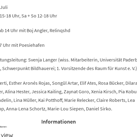
 Juli
 15-18 Uhr, Sa + So 12-18 Uhr
ab 14 Uhr mit Boj Angler, Relinqshd
17 Uhr mit Poesiehafen
ungsleitung: Svenja Langer (wiss. Mitarbeiterin, Universität Pader
, Schwerpunkt Bildhauerei; 1. Vorsitzende des Raum für Kunst e. V.)
rti, Esther Aronés Rojas, Songül Artar, Elif Ates, Rosa Bücker, Dilar
, Alina Hester, Jessica Kailing, Zaynat Goro, Xenia Kirsch, Pia Kobu
lin, Lina Müller, Kai Potthoff, Marie Relecker, Claire Roberts, Lea
, Anna-Lena Schortz, Marie-Lou Siepen, Daniel Sirko.
Informationen