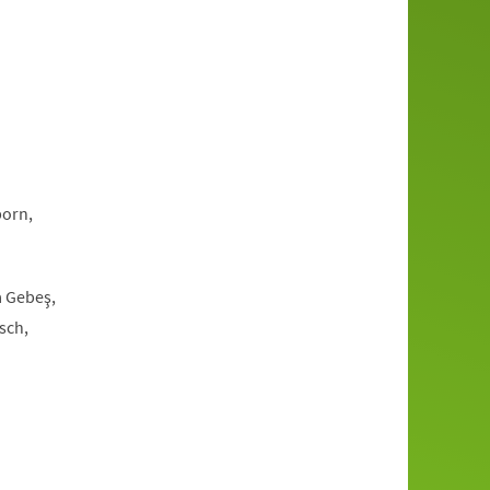
born,
a Gebeş,
sch,