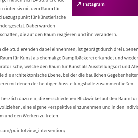
(Öffnet
Instagram
orn intensiv mit dem Raum für
in
einem
d Bezugspunkt für künstlerische
neuen
ndergesetzt. Dabei wurden
Tab)
rschaffen, die auf den Raum reagieren und ihn verändern.
n die Studierenden dabei einnehmen, ist geprägt durch drei Ebenen
er Raum für Kunst als ehemalige Dampfbäckerei erkundet und wiede
uratorische, welche den Raum für Kunst als Ausstellungsort und At
ie die architektonische Ebene, bei der die baulichen Gegebenheite
rei mit denen der heutigen Ausstellungshalle zusammenfließen.
herzlich dazu ein, die verschiedenen Blickwinkel auf den Raum für
ollziehen, eine eigene Perspektive einzunehmen und in den indivi
m und den Werken zu treten.
.com/pointofview_intervention/