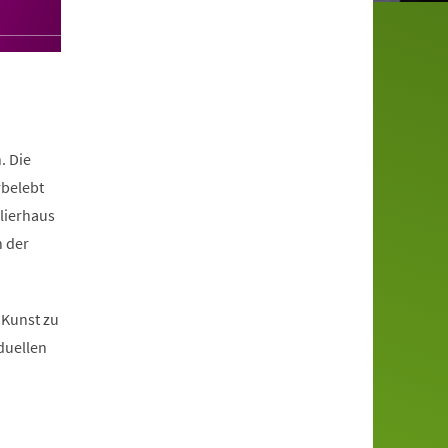
. Die
rbelebt
elierhaus
n der
 Kunst zu
duellen