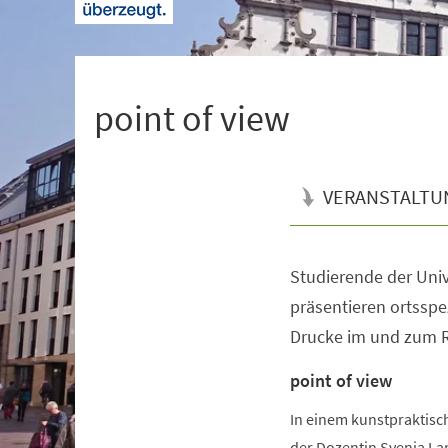
+
1
point of view
VERANSTALTU
Studierende der Univ
Veranstaltungsinformationen
präsentieren ortsspe
Drucke im und zum 
point of view
In einem kunstpraktisc
der Dozentin Svenja La