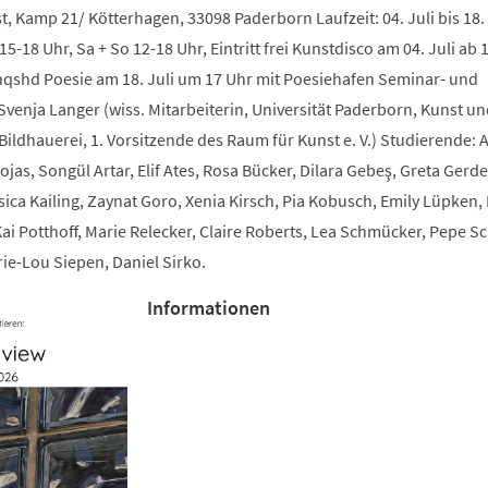
, Kamp 21/ Kötterhagen, 33098 Paderborn Laufzeit: 04. Juli bis 18. 
15-18 Uhr, Sa + So 12-18 Uhr, Eintritt frei Kunstdisco am 04. Juli ab 
inqshd Poesie am 18. Juli um 17 Uhr mit Poesiehafen Seminar- und
Svenja Langer (wiss. Mitarbeiterin, Universität Paderborn, Kunst un
ildhauerei, 1. Vorsitzende des Raum für Kunst e. V.) Studierende: A
ojas, Songül Artar, Elif Ates, Rosa Bücker, Dilara Gebeş, Greta Gerde
ssica Kailing, Zaynat Goro, Xenia Kirsch, Pia Kobusch, Emily Lüpken,
Kai Potthoff, Marie Relecker, Claire Roberts, Lea Schmücker, Pepe S
ie-Lou Siepen, Daniel Sirko.
Informationen