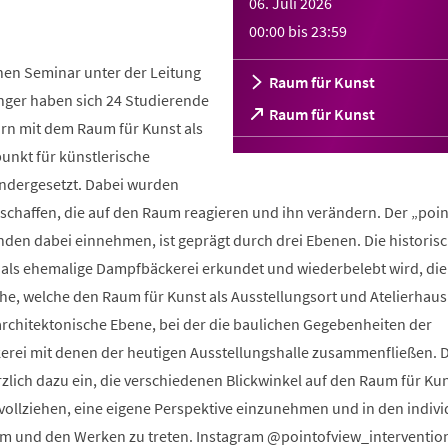
06. Juli 2026
00:00
bis
23:59
hen Seminar unter der Leitung
Raum für Kunst
nger haben sich 24 Studierende
(Öffnet
Raum für Kunst
orn mit dem Raum für Kunst als
in
einem
nkt für künstlerische
neuen
ndergesetzt. Dabei wurden
Tab)
schaffen, die auf den Raum reagieren und ihn verändern. Der „poin
nden dabei einnehmen, ist geprägt durch drei Ebenen. Die historisc
 als ehemalige Dampfbäckerei erkundet und wiederbelebt wird, die
he, welche den Raum für Kunst als Ausstellungsort und Atelierhaus
architektonische Ebene, bei der die baulichen Gegebenheiten der
rei mit denen der heutigen Ausstellungshalle zusammenfließen. D
lich dazu ein, die verschiedenen Blickwinkel auf den Raum für Kun
ollziehen, eine eigene Perspektive einzunehmen und in den indivi
m und den Werken zu treten. Instagram @pointofview_interventio