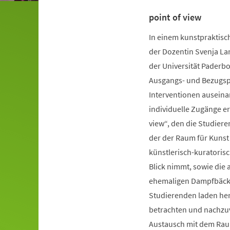
point of view
In einem kunstpraktisc
der Dozentin Svenja La
der Universität Paderb
Ausgangs- und Bezugspu
Interventionen auseina
individuelle Zugänge er
view“, den die Studiere
der der Raum für Kunst
künstlerisch-kuratorisc
Blick nimmt, sowie die 
ehemaligen Dampfbäcke
Studierenden laden herz
betrachten und nachzuv
Austausch mit dem Rau