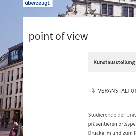
+
1
point of view
Kunstausstellung
VERANSTALTU
Studierende der Univ
Veranstaltungsinformationen
präsentieren ortsspe
Drucke im und zum R