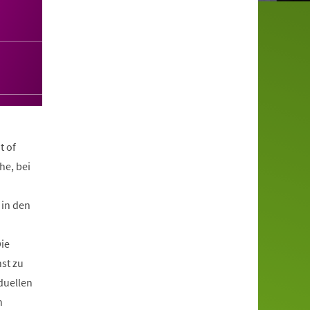
t of
he, bei
 in den
ie
st zu
duellen
n