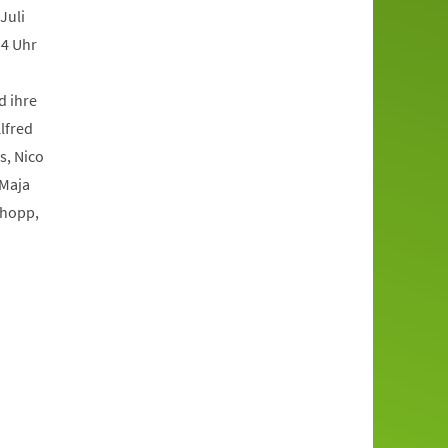
Juli
14 Uhr
d ihre
lfred
s, Nico
 Maja
chopp,