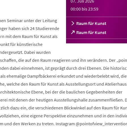
07. Juli 2026
00:00
bis
23:59
hen Seminar unter der Leitung
Raum für Kunst
nger haben sich 24 Studierende
(Öffnet
Raum für Kunst
orn mit dem Raum für Kunst als
in
einem
nkt für künstlerische
neuen
ndergesetzt. Dabei wurden
Tab)
schaffen, die auf den Raum reagieren und ihn verändern. Der „poin
nden dabei einnehmen, ist geprägt durch drei Ebenen. Die historisc
 als ehemalige Dampfbäckerei erkundet und wiederbelebt wird, die
he, welche den Raum für Kunst als Ausstellungsort und Atelierhaus
architektonische Ebene, bei der die baulichen Gegebenheiten der
rei mit denen der heutigen Ausstellungshalle zusammenfließen. D
lich dazu ein, die verschiedenen Blickwinkel auf den Raum für Kun
ollziehen, eine eigene Perspektive einzunehmen und in den indivi
m und den Werken zu treten. Instagram @pointofview_interventio