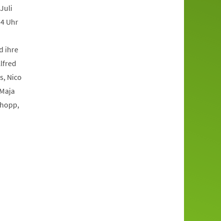
Juli
14 Uhr
d ihre
lfred
s, Nico
 Maja
chopp,