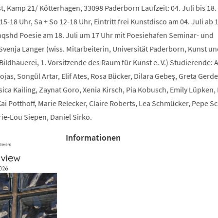
, Kamp 21/ Kötterhagen, 33098 Paderborn Laufzeit: 04. Juli bis 18. 
15-18 Uhr, Sa + So 12-18 Uhr, Eintritt frei Kunstdisco am 04. Juli ab 
inqshd Poesie am 18. Juli um 17 Uhr mit Poesiehafen Seminar- und
Svenja Langer (wiss. Mitarbeiterin, Universität Paderborn, Kunst un
ildhauerei, 1. Vorsitzende des Raum für Kunst e. V.) Studierende: A
ojas, Songül Artar, Elif Ates, Rosa Bücker, Dilara Gebeş, Greta Gerde
ssica Kailing, Zaynat Goro, Xenia Kirsch, Pia Kobusch, Emily Lüpken,
Kai Potthoff, Marie Relecker, Claire Roberts, Lea Schmücker, Pepe S
ie-Lou Siepen, Daniel Sirko.
Informationen