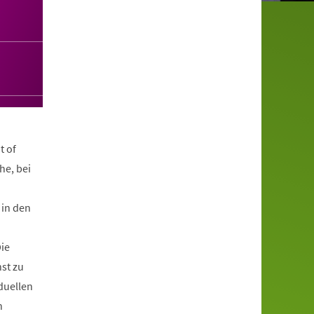
t of
he, bei
 in den
ie
st zu
duellen
n