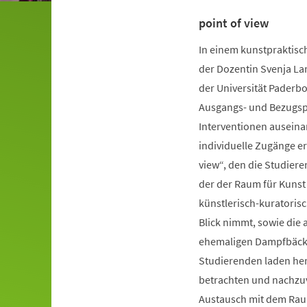
point of view
In einem kunstpraktisc
der Dozentin Svenja La
der Universität Paderb
Ausgangs- und Bezugspu
Interventionen auseina
individuelle Zugänge er
view“, den die Studiere
der der Raum für Kunst
künstlerisch-kuratorisc
Blick nimmt, sowie die 
ehemaligen Dampfbäcke
Studierenden laden herz
betrachten und nachzuv
Austausch mit dem Rau