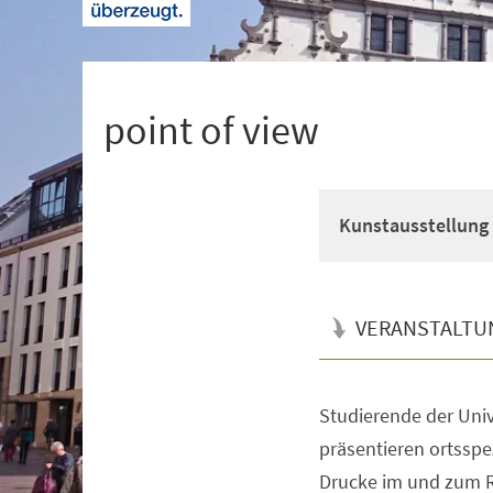
+
1
point of view
Kunstausstellung
VERANSTALTU
Studierende der Univ
Veranstaltungsinformationen
präsentieren ortsspe
Drucke im und zum R