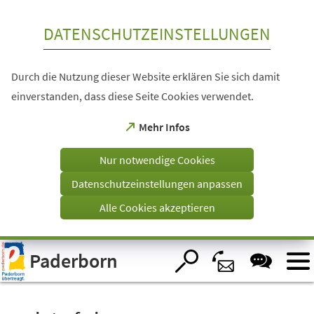
Inhalt anspringen
DATENSCHUTZEINSTELLUNGEN
Durch die Nutzung dieser Website erklären Sie sich damit
einverstanden, dass diese Seite Cookies verwendet.
(Öffnet
Mehr Infos
in
einem
Nur notwendige Cookies
neuen
Tab)
Datenschutzeinstellungen anpassen
Alle Cookies akzeptieren
Visuelle
Paderborn
Assistenzsoftware
öffnen.