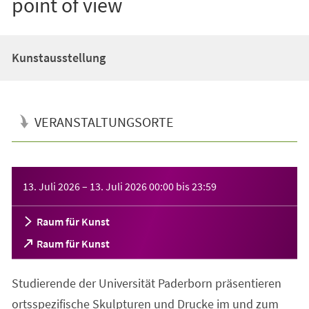
point of view
Kunstausstellung
VERANSTALTUNGSORTE
Veranstaltungsinformationen
13. Juli 2026
–
13. Juli 2026
00:00
bis
23:59
Raum für Kunst
(Öffnet
Raum für Kunst
in
einem
Studierende der Universität Paderborn präsentieren
neuen
Tab)
ortsspezifische Skulpturen und Drucke im und zum