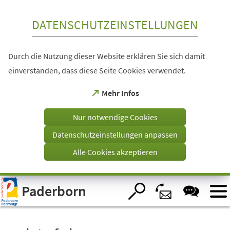
Inhalt anspringen
DATENSCHUTZEINSTELLUNGEN
Durch die Nutzung dieser Website erklären Sie sich damit
einverstanden, dass diese Seite Cookies verwendet.
(Öffnet
Mehr Infos
in
einem
Nur notwendige Cookies
neuen
Tab)
Datenschutzeinstellungen anpassen
Alle Cookies akzeptieren
Visuelle
Paderborn
Assistenzsoftware
öffnen.