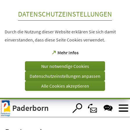
Inhalt anspringen
DATENSCHUTZEINSTELLUNGEN
Durch die Nutzung dieser Website erklären Sie sich damit
einverstanden, dass diese Seite Cookies verwendet.
(Öffnet
Mehr Infos
in
einem
Nur notwendige Cookies
neuen
Tab)
Datenschutzeinstellungen anpassen
Alle Cookies akzeptieren
Visuelle
Paderborn
Assistenzsoftware
öffnen.