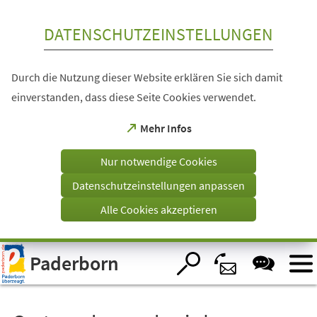
Inhalt anspringen
DATENSCHUTZEINSTELLUNGEN
Durch die Nutzung dieser Website erklären Sie sich damit
einverstanden, dass diese Seite Cookies verwendet.
(Öffnet
Mehr Infos
in
einem
Nur notwendige Cookies
neuen
Tab)
Datenschutzeinstellungen anpassen
Alle Cookies akzeptieren
Visuelle
Paderborn
Assistenzsoftware
öffnen.