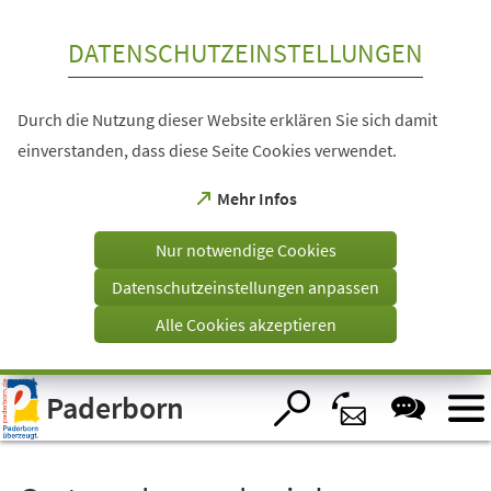
Inhalt anspringen
DATENSCHUTZEINSTELLUNGEN
Durch die Nutzung dieser Website erklären Sie sich damit
einverstanden, dass diese Seite Cookies verwendet.
(Öffnet
Mehr Infos
in
einem
Nur notwendige Cookies
neuen
Tab)
Datenschutzeinstellungen anpassen
Alle Cookies akzeptieren
Visuelle
Paderborn
Assistenzsoftware
öffnen.