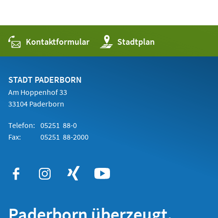
Kontaktformular
(Öffnet
Stadtplan
in
einem
neuen
Tab)
STADT PADERBORN
Am Hoppenhof 33
33104 Paderborn
Telefon:
05251 88-0
Fax:
05251 88-2000
Paderborn überzeugt.