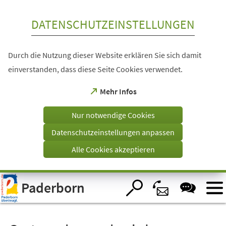
Inhalt anspringen
DATENSCHUTZEINSTELLUNGEN
Durch die Nutzung dieser Website erklären Sie sich damit
einverstanden, dass diese Seite Cookies verwendet.
(Öffnet
Mehr Infos
in
einem
Nur notwendige Cookies
neuen
Tab)
Datenschutzeinstellungen anpassen
Alle Cookies akzeptieren
Visuelle
Paderborn
Assistenzsoftware
öffnen.