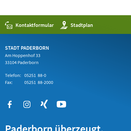
Kontaktformular
(Öffnet
Stadtplan
in
einem
neuen
Tab)
STADT PADERBORN
Am Hoppenhof 33
33104 Paderborn
Telefon:
05251 88-0
Fax:
05251 88-2000
Paderborn überzeugt.