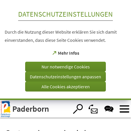
Inhalt anspringen
DATENSCHUTZEINSTELLUNGEN
Durch die Nutzung dieser Website erklären Sie sich damit
einverstanden, dass diese Seite Cookies verwendet.
(Öffnet
Mehr Infos
in
einem
Nur notwendige Cookies
neuen
Tab)
Datenschutzeinstellungen anpassen
Alle Cookies akzeptieren
Visuelle
Paderborn
Assistenzsoftware
öffnen.