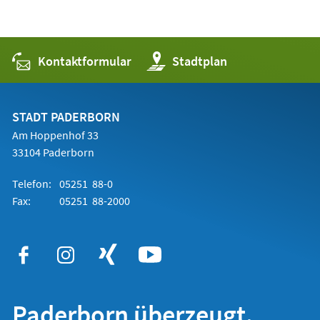
Kontaktformular
(Öffnet
Stadtplan
in
einem
neuen
Tab)
STADT PADERBORN
Am Hoppenhof 33
33104 Paderborn
Telefon:
05251 88-0
Fax:
05251 88-2000
Paderborn überzeugt.