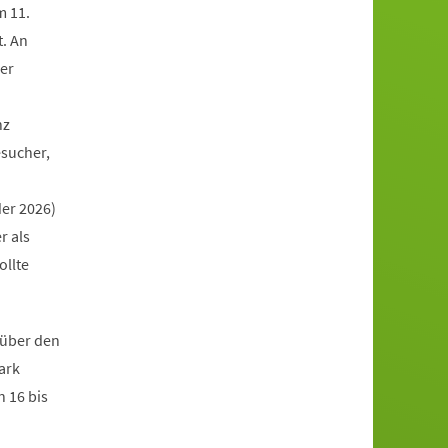
m 11.
t. An
er
nz
esucher,
der 2026)
r als
ollte
 über den
ark
 16 bis