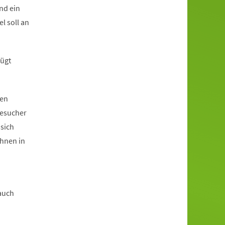
ind ein
l soll an
fügt
hen
Besucher
sich
hnen in
 auch