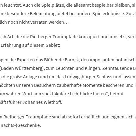
 leuchtet. Auch die Spielplätze, die allesamt bespielbar bleiben, s
Eine besondere Beleuchtung bietet besondere Spielerlebnisse. Zu vie
rlich noch nicht verraten werden…
lash Art, die die Rietberger Traumpfade konzipiert und umsetzt, ver
 Erfahrung auf diesem Gebiet:
ingen die Experten das Blühende Barock, den imposanten botanisc
 (Baden Württemberg), zum Leuchten und Klingen. Zehntausende 
in die große Anlage rund um das Ludwigsburger Schloss und lassen 
möchten unseren Besuchern zauberhafte Momente bescheren und i
 im wahren Wortsinn spektakuläre Lichtblicke bieten“, betont
äftsführer Johannes Wiethoff.
ten Rietberger Traumpfade sind ab sofort erhältlich und eignen sich
hnachts-)Geschenke.