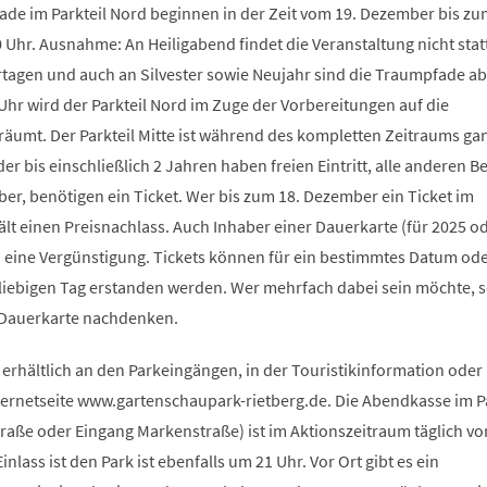
ade im Parkteil Nord beginnen in der Zeit vom 19. Dezember bis zu
 Uhr. Ausnahme: An Heiligabend findet die Veranstaltung nicht stat
tagen und auch an Silvester sowie Neujahr sind die Traumpfade ab
 Uhr wird der Parkteil Nord im Zuge der Vorbereitungen auf die
äumt. Der Parkteil Mitte ist während des kompletten Zeitraums ga
er bis einschließlich 2 Jahren haben freien Eintritt, alle anderen B
er, benötigen ein Ticket. Wer bis zum 18. Dezember ein Ticket im
ält einen Preisnachlass. Auch Inhaber einer Dauerkarte (für 2025 o
n eine Vergünstigung. Tickets können für ein bestimmtes Datum ode
eliebigen Tag erstanden werden. Wer mehrfach dabei sein möchte, s
Dauerkarte nachdenken.
nd erhältlich an den Parkeingängen, in der Touristikinformation oder
ternetseite www.gartenschaupark-rietberg.de. Die Abendkasse im P
aße oder Eingang Markenstraße) ist im Aktionszeitraum täglich von
inlass ist den Park ist ebenfalls um 21 Uhr. Vor Ort gibt es ein