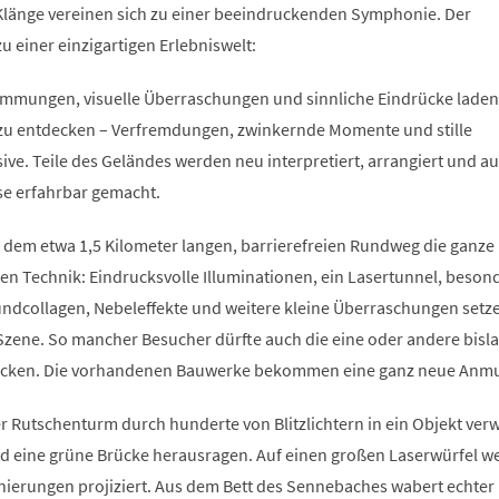
 Klänge vereinen sich zu einer beeindruckenden Symphonie. Der
 einer einzigartigen Erlebniswelt:
immungen, visuelle Überraschungen und sinnliche Eindrücke laden
 zu entdecken – Verfremdungen, zwinkernde Momente und stille
ive. Teile des Geländes werden neu interpretiert, arrangiert und au
e erfahrbar gemacht.
dem etwa 1,5 Kilometer langen, barrierefreien Rundweg die ganze
n Technik: Eindrucksvolle Illuminationen, ein Lasertunnel, beson
oundcollagen, Nebeleffekte und weitere kleine Überraschungen setz
Szene. So mancher Besucher dürfte auch die eine oder andere bisl
ecken. Die vorhandenen Bauwerke bekommen eine ganz neue Anm
r Rutschenturm durch hunderte von Blitzlichtern in ein Objekt ver
d eine grüne Brücke herausragen. Auf einen großen Laserwürfel w
erungen projiziert. Aus dem Bett des Sennebaches wabert echter 