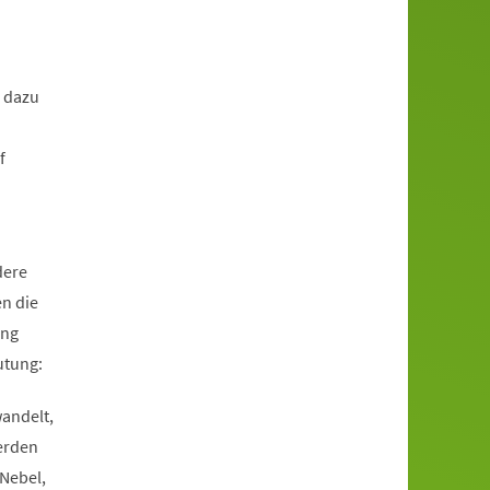
 dazu
f
dere
en die
ang
utung:
wandelt,
erden
Nebel,