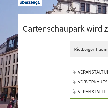
+
1
Gartenschaupark wird 
Rietberger Traum
VERANSTALTU
VORVERKAUFS
VERANSTALTE