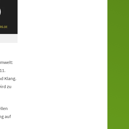
umwelt:
11.
nd Klang.
ird zu
llen
ng auf