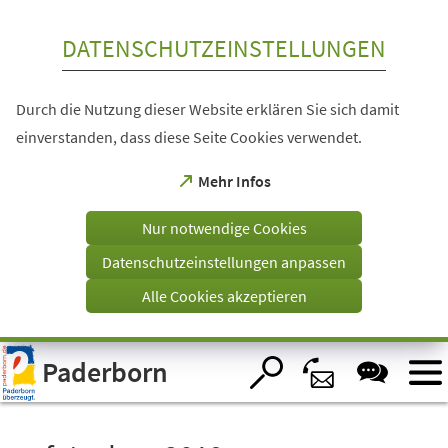
Inhalt anspringen
DATENSCHUTZEINSTELLUNGEN
Durch die Nutzung dieser Website erklären Sie sich damit
einverstanden, dass diese Seite Cookies verwendet.
(Öffnet
Mehr Infos
in
einem
Nur notwendige Cookies
neuen
Tab)
Datenschutzeinstellungen anpassen
Alle Cookies akzeptieren
Visuelle
Paderborn
Assistenzsoftware
öffnen.