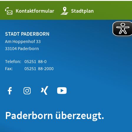
Kontaktformular
(Öffnet
Stadtplan
in
einem
neuen
Tab)
STADT PADERBORN
Am Hoppenhof 33
33104 Paderborn
Telefon:
05251 88-0
Fax:
05251 88-2000
Paderborn überzeugt.