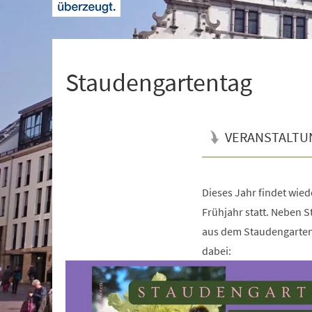
+
1
Staudengartentag
VERANSTALTU
Dieses Jahr findet wie
Veranstaltungsinformationen
Frühjahr statt. Neben 
aus dem Staudengarten 
dabei: