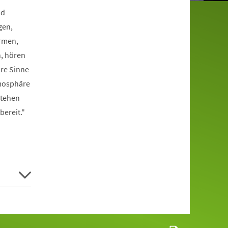
nd
gen,
rmen,
n, hören
hre Sinne
tmosphäre
stehen
bereit."