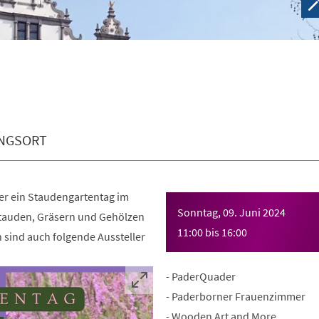
NGSORT
der ein Staudengartentag im
Sonntag, 09. Juni 2024
Stauden, Gräsern und Gehölzen
11:00
bis
16:00
sind auch folgende Aussteller
- PaderQuader
- Paderborner Frauenzimmer
- Wooden Art and More