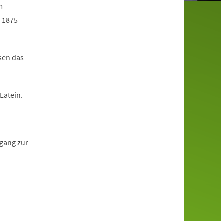
m
V 1875
sen das
Latein.
ngang zur