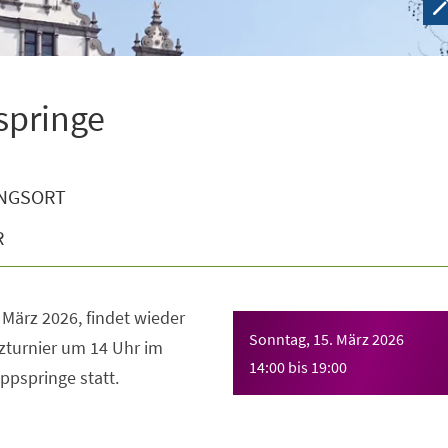
springe
NGSORT
R
März 2026, findet wieder
Sonntag, 15. März 2026
nzturnier um 14 Uhr im
14:00
bis
19:00
pspringe statt.