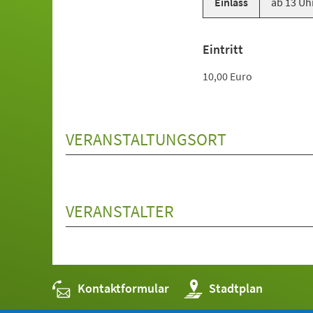
Einlass
ab 13 Uh
Eintritt
10,00 Euro
VERANSTALTUNGSORT
VERANSTALTER
Kontaktformular
(Öffnet
Stadtplan
in