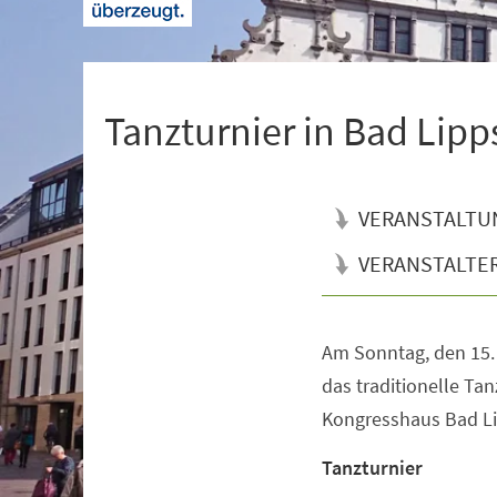
+
1
Tanzturnier in Bad Lipp
VERANSTALTU
VERANSTALTE
Am Sonntag, den 15. 
Veranstaltungsinformationen
das traditionelle Ta
Kongresshaus Bad Lip
Tanzturnier