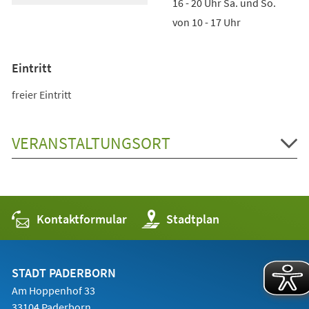
16 - 20 Uhr Sa. und So.
von 10 - 17 Uhr
Eintritt
freier Eintritt
VERANSTALTUNGSORT
Kontaktformular
(Öffnet
Stadtplan
in
einem
neuen
Tab)
STADT PADERBORN
Am Hoppenhof 33
33104 Paderborn