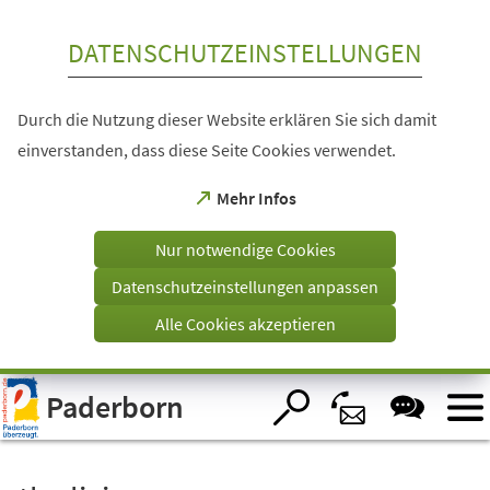
Inhalt anspringen
DATENSCHUTZEINSTELLUNGEN
Durch die Nutzung dieser Website erklären Sie sich damit
einverstanden, dass diese Seite Cookies verwendet.
(Öffnet
Mehr Infos
in
einem
Nur notwendige Cookies
neuen
Tab)
Datenschutzeinstellungen anpassen
Alle Cookies akzeptieren
Visuelle
Paderborn
Assistenzsoftware
öffnen.