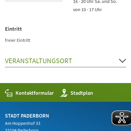
16 - 20 Uhr Sa. und So.
von 10 - 17 Uhr
Eintritt
freier Eintritt
VERANSTALTUNGSORT
Kontaktformular
(Öffnet
Stadtplan
in
einem
neuen
Tab)
STADT PADERBORN
Am Hoppenhof 33
33104 Paderborn