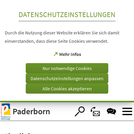
Inhalt anspringen
DATENSCHUTZEINSTELLUNGEN
Durch die Nutzung dieser Website erklären Sie sich damit
einverstanden, dass diese Seite Cookies verwendet.
(Öffnet
Mehr Infos
in
einem
Nur notwendige Cookies
neuen
Tab)
Datenschutzeinstellungen anpassen
Alle Cookies akzeptieren
Visuelle
Paderborn
Assistenzsoftware
öffnen.