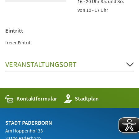
16 - 20 Uhr Sa. und So.
von 10 - 17 Uhr
Eintritt
freier Eintritt
VERANSTALTUNGSORT
Kontaktformular
(Öffnet
Stadtplan
in
einem
neuen
Tab)
STADT PADERBORN
Am Hoppenhof 33
33104 Paderborn