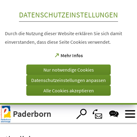
Inhalt anspringen
DATENSCHUTZEINSTELLUNGEN
Durch die Nutzung dieser Website erklären Sie sich damit
einverstanden, dass diese Seite Cookies verwendet.
(Öffnet
Mehr Infos
in
einem
Nur notwendige Cookies
neuen
Tab)
Datenschutzeinstellungen anpassen
Alle Cookies akzeptieren
Visuelle
Paderborn
Assistenzsoftware
öffnen.