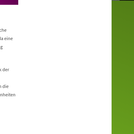
lche
da eine
ig
k der
n die
hnheiten