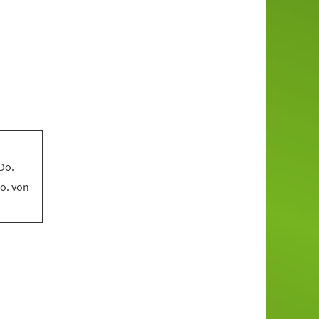
 Do.
So. von