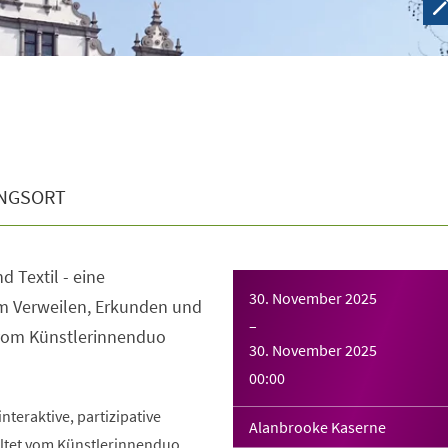
NGSORT
 Textil - eine
30. November 2025
m Verweilen, Erkunden und
–
 vom Künstlerinnenduo
30. November 2025
00:00
 interaktive, partizipative
Alanbrooke Kaserne
altet vom Künstlerinnenduo