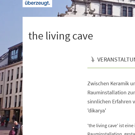
+
1
the living cave
VERANSTALTU
Zwischen Keramik und
Veranstaltungsinformationen
Rauminstallation zu
sinnlichen Erfahren
'dikarya'
'the living cave' ist eine
Rauminstallation, gest