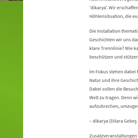
'dikarya'. Wir erschaff
Höhlensituation, die e
Die Installation themat
Geschichten wir uns da
klare Trennlinie? Wie k
beschützen und stütze
Im Fokus stehen dabei f
Natur und ihre Geschic
Dabei sollen die Besuc
Welt zu tragen. Denn w
aufzubrechen, umzuges
– dikarya (Dilara Gebe
Zusatzveranstaltungen