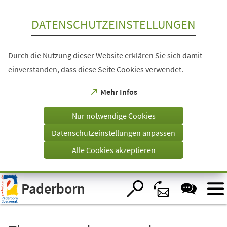
Inhalt anspringen
DATENSCHUTZEINSTELLUNGEN
Durch die Nutzung dieser Website erklären Sie sich damit
einverstanden, dass diese Seite Cookies verwendet.
(Öffnet
Mehr Infos
in
einem
Nur notwendige Cookies
neuen
Tab)
Datenschutzeinstellungen anpassen
Alle Cookies akzeptieren
Visuelle
Paderborn
Assistenzsoftware
öffnen.