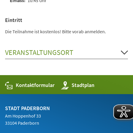
10:45 Uhr
Eintritt
Die Teilnahme ist kostenlos! Bitte vorab anmelden.
VERANSTALTUNGSORT
Kontaktformular
(Öffnet
Stadtplan
in
einem
neuen
Tab)
STADT PADERBORN
Am Hoppenhof 33
33104 Paderborn