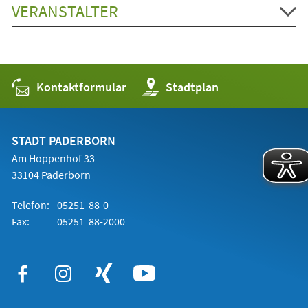
VERANSTALTER
Kontaktformular
(Öffnet
Stadtplan
in
einem
neuen
Tab)
STADT PADERBORN
Am Hoppenhof 33
33104 Paderborn
Telefon:
05251 88-0
Fax:
05251 88-2000