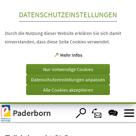
Inhalt anspringen
DATENSCHUTZEINSTELLUNGEN
Durch die Nutzung dieser Website erklären Sie sich damit
einverstanden, dass diese Seite Cookies verwendet.
(Öffnet
Mehr Infos
in
einem
Nur notwendige Cookies
neuen
Tab)
Datenschutzeinstellungen anpassen
Alle Cookies akzeptieren
Visuelle
Paderborn
Assistenzsoftware
öffnen.