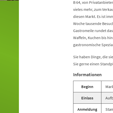
B 64, von Privatanbiet
vieles mehr, zum Verka
diesen Markt. Es ist i
Woche tausende Besuche
Gastromeile rundet das 
Waffeln, Kuchen bis hin
gastronomische Spezial
Sie haben Dinge, die s
Sie gerne einen Standp
Informationen
Beginn
Mark
Einlass
Aufb
Anmeldung
Stan