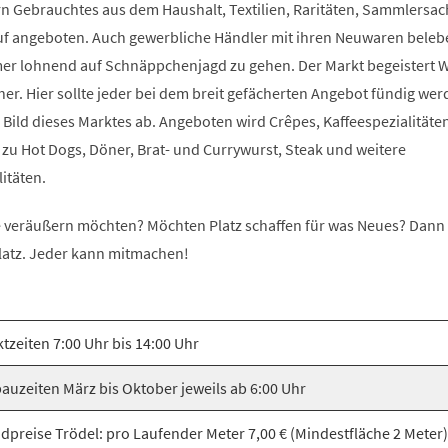
ern Gebrauchtes aus dem Haushalt, Textilien, Raritäten, Sammlersa
uf angeboten. Auch gewerbliche Händler mit ihren Neuwaren beleb
mmer lohnend auf Schnäppchenjagd zu gehen. Der Markt begeistert 
r. Hier sollte jeder bei dem breit gefächerten Angebot fündig wer
Bild dieses Marktes ab. Angeboten wird Crêpes, Kaffeespezialitäten
 zu Hot Dogs, Döner, Brat- und Currywurst, Steak und weitere
itäten.
ie veräußern möchten? Möchten Platz schaffen für was Neues? Dan
latz. Jeder kann mitmachen!
tzeiten 7:00 Uhr bis 14:00 Uhr
auzeiten März bis Oktober jeweils ab 6:00 Uhr
dpreise Trödel: pro Laufender Meter 7,00 € (Mindestfläche 2 Meter) 