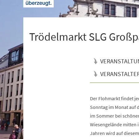
+
1
Trödelmarkt SLG Großp
VERANSTALTU
VERANSTALTE
Der Flohmarkt findet j
Veranstaltungsinformationen
Sonntag im Monat auf 
im Sommer bei schönem
Wiesengelände mitten im
Jahren wird auf diesem 