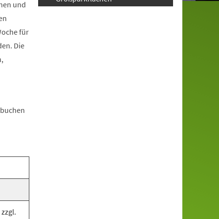
chen und
en
Woche für
den. Die
,
n buchen
zzgl.