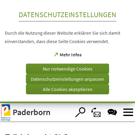
Inhalt anspringen
DATENSCHUTZEINSTELLUNGEN
Durch die Nutzung dieser Website erklären Sie sich damit
einverstanden, dass diese Seite Cookies verwendet.
(Öffnet
Mehr Infos
in
einem
Nur notwendige Cookies
neuen
Tab)
Datenschutzeinstellungen anpassen
Alle Cookies akzeptieren
Visuelle
Paderborn
Assistenzsoftware
öffnen.