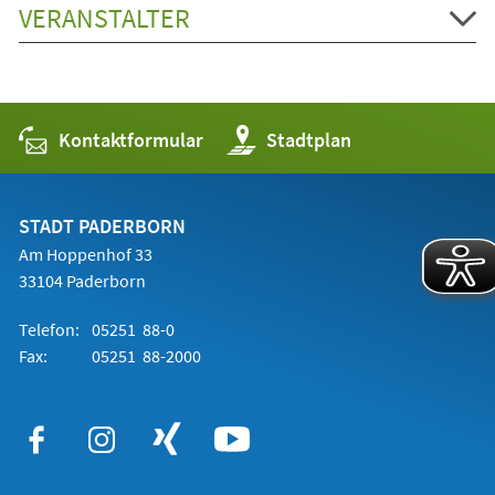
VERANSTALTER
Kontaktformular
(Öffnet
Stadtplan
in
einem
neuen
Tab)
STADT PADERBORN
Am Hoppenhof 33
33104 Paderborn
Telefon:
05251 88-0
Fax:
05251 88-2000