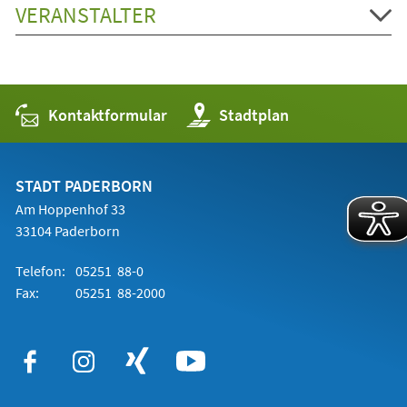
VERANSTALTER
Kontaktformular
(Öffnet
Stadtplan
in
einem
neuen
Tab)
STADT PADERBORN
Am Hoppenhof 33
33104 Paderborn
Telefon:
05251 88-0
Fax:
05251 88-2000