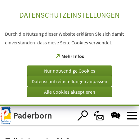
Inhalt anspringen
DATENSCHUTZEINSTELLUNGEN
Durch die Nutzung dieser Website erklären Sie sich damit
einverstanden, dass diese Seite Cookies verwendet.
(Öffnet
Mehr Infos
in
einem
Nur notwendige Cookies
neuen
Tab)
Datenschutzeinstellungen anpassen
Alle Cookies akzeptieren
Visuelle
Paderborn
Assistenzsoftware
öffnen.