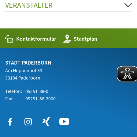
VERANSTALTER
Kontaktformular
(Öffnet
Stadtplan
in
einem
neuen
Tab)
STADT PADERBORN
Am Hoppenhof 33
33104 Paderborn
Telefon:
05251 88-0
Fax:
05251 88-2000