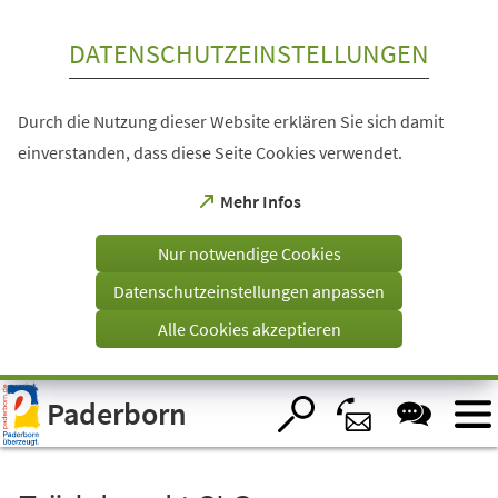
Inhalt anspringen
DATENSCHUTZEINSTELLUNGEN
Durch die Nutzung dieser Website erklären Sie sich damit
einverstanden, dass diese Seite Cookies verwendet.
(Öffnet
Mehr Infos
in
einem
Nur notwendige Cookies
neuen
Tab)
Datenschutzeinstellungen anpassen
Alle Cookies akzeptieren
Visuelle
Paderborn
Assistenzsoftware
öffnen.