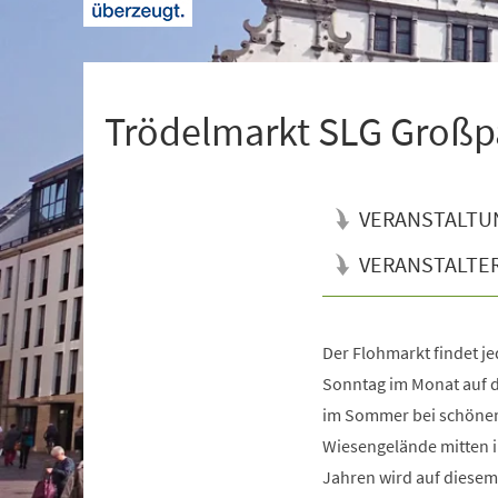
+
1
Trödelmarkt SLG Großp
VERANSTALTU
VERANSTALTE
Der Flohmarkt findet j
Veranstaltungsinformationen
Sonntag im Monat auf 
im Sommer bei schönem
Wiesengelände mitten im
Jahren wird auf diesem 