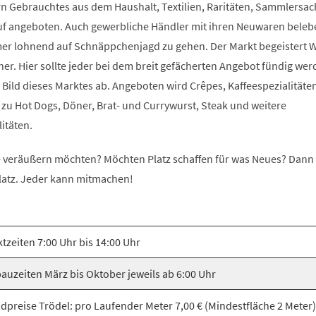
ern Gebrauchtes aus dem Haushalt, Textilien, Raritäten, Sammlersa
uf angeboten. Auch gewerbliche Händler mit ihren Neuwaren beleb
mmer lohnend auf Schnäppchenjagd zu gehen. Der Markt begeistert 
r. Hier sollte jeder bei dem breit gefächerten Angebot fündig wer
Bild dieses Marktes ab. Angeboten wird Crêpes, Kaffeespezialitäten
 zu Hot Dogs, Döner, Brat- und Currywurst, Steak und weitere
itäten.
ie veräußern möchten? Möchten Platz schaffen für was Neues? Dan
latz. Jeder kann mitmachen!
tzeiten 7:00 Uhr bis 14:00 Uhr
auzeiten März bis Oktober jeweils ab 6:00 Uhr
dpreise Trödel: pro Laufender Meter 7,00 € (Mindestfläche 2 Meter) 