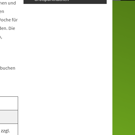
chen und
en
Woche für
den. Die
,
n buchen
zzgl.