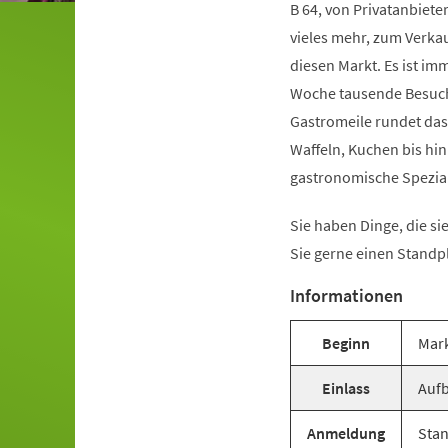
B 64, von Privatanbiet
vieles mehr, zum Verka
diesen Markt. Es ist i
Woche tausende Besuche
Gastromeile rundet das 
Waffeln, Kuchen bis hin
gastronomische Spezial
Sie haben Dinge, die s
Sie gerne einen Standp
Informationen
Beginn
Mark
Einlass
Aufb
Anmeldung
Stan