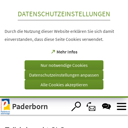
Inhalt anspringen
DATENSCHUTZEINSTELLUNGEN
Durch die Nutzung dieser Website erklären Sie sich damit
einverstanden, dass diese Seite Cookies verwendet.
(Öffnet
Mehr Infos
in
einem
Nur notwendige Cookies
neuen
Tab)
Datenschutzeinstellungen anpassen
Alle Cookies akzeptieren
Visuelle
Paderborn
Assistenzsoftware
öffnen.