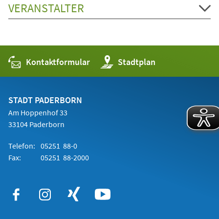
VERANSTALTER
Kontaktformular
(Öffnet
Stadtplan
in
einem
neuen
Tab)
STADT PADERBORN
Am Hoppenhof 33
33104 Paderborn
Telefon:
05251 88-0
Fax:
05251 88-2000