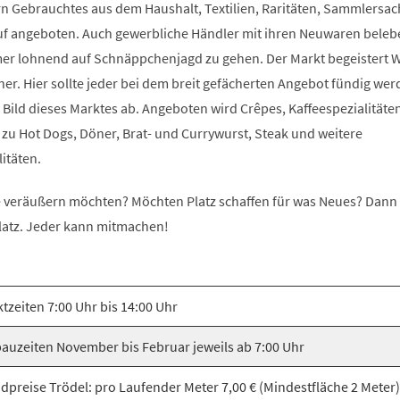
ern Gebrauchtes aus dem Haushalt, Textilien, Raritäten, Sammlersa
uf angeboten. Auch gewerbliche Händler mit ihren Neuwaren beleb
mmer lohnend auf Schnäppchenjagd zu gehen. Der Markt begeistert 
r. Hier sollte jeder bei dem breit gefächerten Angebot fündig wer
Bild dieses Marktes ab. Angeboten wird Crêpes, Kaffeespezialitäten
 zu Hot Dogs, Döner, Brat- und Currywurst, Steak und weitere
itäten.
ie veräußern möchten? Möchten Platz schaffen für was Neues? Dan
latz. Jeder kann mitmachen!
tzeiten 7:00 Uhr bis 14:00 Uhr
auzeiten November bis Februar jeweils ab 7:00 Uhr
dpreise Trödel: pro Laufender Meter 7,00 € (Mindestfläche 2 Meter) 