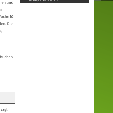
chen und
en
Woche für
den. Die
,
n buchen
zzgl.