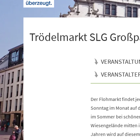
+
1
Trödelmarkt SLG Großp
VERANSTALTU
VERANSTALTE
Der Flohmarkt findet j
Veranstaltungsinformationen
Sonntag im Monat auf 
im Sommer bei schönem
Wiesengelände mitten im
Jahren wird auf diesem 