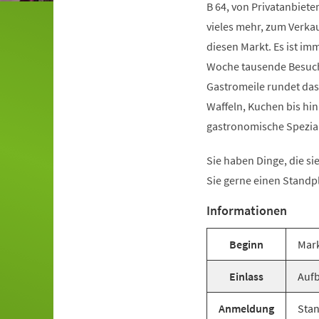
B 64, von Privatanbiet
vieles mehr, zum Verka
diesen Markt. Es ist i
Woche tausende Besuche
Gastromeile rundet das 
Waffeln, Kuchen bis hin
gastronomische Spezial
Sie haben Dinge, die s
Sie gerne einen Standp
Informationen
Beginn
Mark
Einlass
Aufb
Anmeldung
Stan