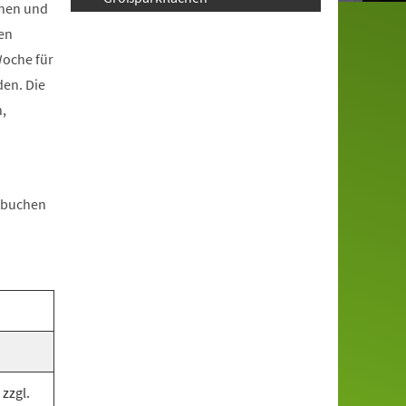
chen und
en
Woche für
den. Die
,
n buchen
zzgl.