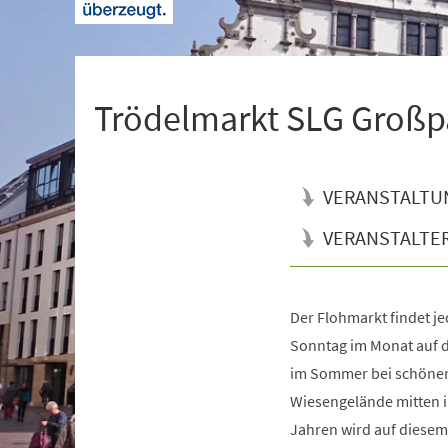
+
1
Trödelmarkt SLG Großp
VERANSTALTU
VERANSTALTE
Der Flohmarkt findet j
Veranstaltungsinformationen
Sonntag im Monat auf 
im Sommer bei schönem
Wiesengelände mitten im
Jahren wird auf diesem 