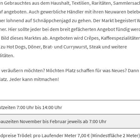
ern Gebrauchtes aus dem Haushalt, Textilien, Raritäten, Sammlersa
uf angeboten. Auch gewerbliche Händler mit ihren Neuwaren beleb
mmer lohnend auf Schnäppchenjagd zu gehen. Der Markt begeistert 
r. Hier sollte jeder bei dem breit gefächerten Angebot fündig wer
Bild dieses Marktes ab. Angeboten wird Crêpes, Kaffeespezialitäten
 zu Hot Dogs, Döner, Brat- und Currywurst, Steak und weitere
itäten.
ie veräußern möchten? Möchten Platz schaffen für was Neues? Dan
latz. Jeder kann mitmachen!
tzeiten 7:00 Uhr bis 14:00 Uhr
auzeiten November bis Februar jeweils ab 7:00 Uhr
dpreise Trödel: pro Laufender Meter 7,00 € (Mindestfläche 2 Meter) 