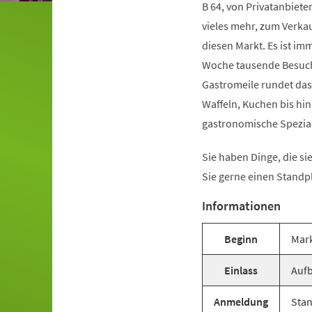
B 64, von Privatanbiet
vieles mehr, zum Verka
diesen Markt. Es ist i
Woche tausende Besuche
Gastromeile rundet das 
Waffeln, Kuchen bis hin
gastronomische Spezial
Sie haben Dinge, die s
Sie gerne einen Standp
Informationen
Beginn
Mark
Einlass
Aufb
Anmeldung
Stan