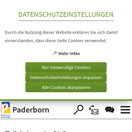
Inhalt anspringen
DATENSCHUTZEINSTELLUNGEN
Durch die Nutzung dieser Website erklären Sie sich damit
einverstanden, dass diese Seite Cookies verwendet.
(Öffnet
Mehr Infos
in
einem
Nur notwendige Cookies
neuen
Tab)
Datenschutzeinstellungen anpassen
Alle Cookies akzeptieren
Visuelle
Paderborn
Assistenzsoftware
öffnen.