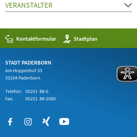
VERANSTALTER
Kontaktformular
(Öffnet
Stadtplan
in
einem
neuen
Tab)
STADT PADERBORN
Am Hoppenhof 33
33104 Paderborn
Telefon:
05251 88-0
Fax:
05251 88-2000