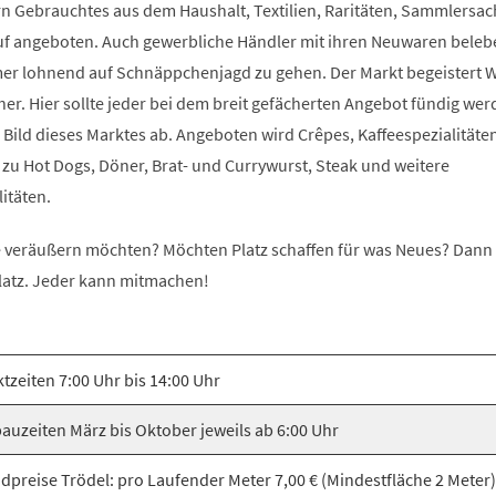
ern Gebrauchtes aus dem Haushalt, Textilien, Raritäten, Sammlersa
uf angeboten. Auch gewerbliche Händler mit ihren Neuwaren beleb
mmer lohnend auf Schnäppchenjagd zu gehen. Der Markt begeistert 
r. Hier sollte jeder bei dem breit gefächerten Angebot fündig wer
Bild dieses Marktes ab. Angeboten wird Crêpes, Kaffeespezialitäten
 zu Hot Dogs, Döner, Brat- und Currywurst, Steak und weitere
itäten.
ie veräußern möchten? Möchten Platz schaffen für was Neues? Dan
latz. Jeder kann mitmachen!
tzeiten 7:00 Uhr bis 14:00 Uhr
auzeiten März bis Oktober jeweils ab 6:00 Uhr
dpreise Trödel: pro Laufender Meter 7,00 € (Mindestfläche 2 Meter) 