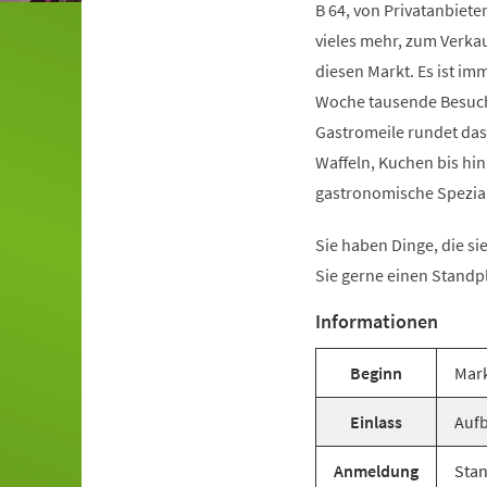
B 64, von Privatanbiet
vieles mehr, zum Verka
diesen Markt. Es ist i
Woche tausende Besuche
Gastromeile rundet das 
Waffeln, Kuchen bis hin
gastronomische Spezial
Sie haben Dinge, die s
Sie gerne einen Standp
Informationen
Beginn
Mark
Einlass
Aufb
Anmeldung
Stan