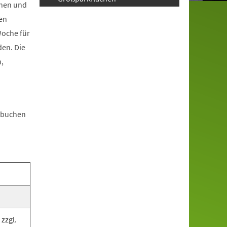
chen und
en
Woche für
den. Die
,
n buchen
zzgl.