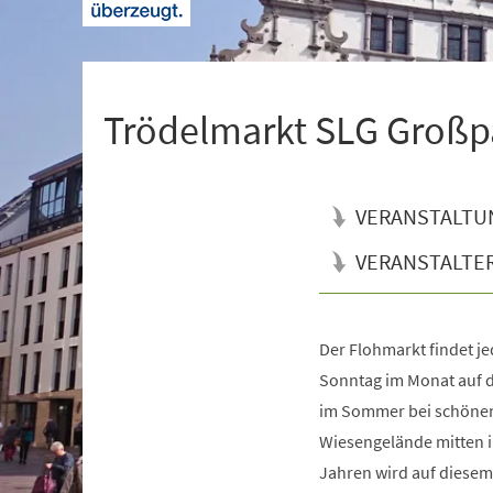
+
1
Trödelmarkt SLG Großp
VERANSTALTU
VERANSTALTE
Der Flohmarkt findet j
Veranstaltungsinformationen
Sonntag im Monat auf 
im Sommer bei schönem
Wiesengelände mitten im
Jahren wird auf diesem 