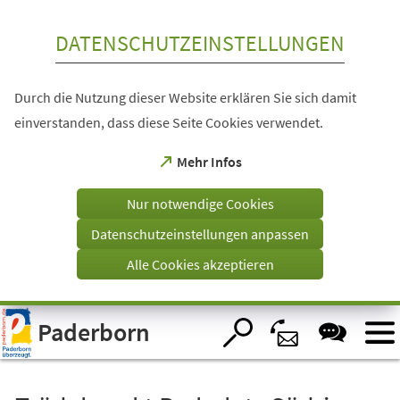
Inhalt anspringen
DATENSCHUTZEINSTELLUNGEN
Durch die Nutzung dieser Website erklären Sie sich damit
einverstanden, dass diese Seite Cookies verwendet.
(Öffnet
Mehr Infos
in
einem
Nur notwendige Cookies
neuen
Tab)
Datenschutzeinstellungen anpassen
Alle Cookies akzeptieren
Visuelle
Paderborn
Assistenzsoftware
öffnen.