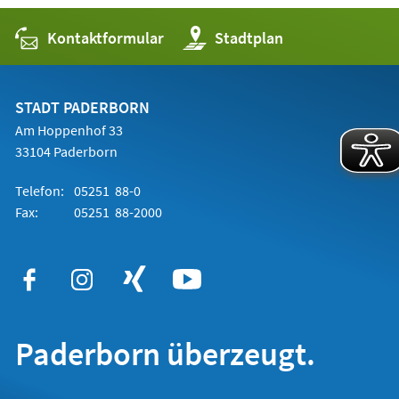
Kontaktformular
(Öffnet
Stadtplan
in
einem
neuen
Tab)
STADT PADERBORN
Am Hoppenhof 33
33104 Paderborn
Telefon:
05251 88-0
Fax:
05251 88-2000
Paderborn überzeugt.