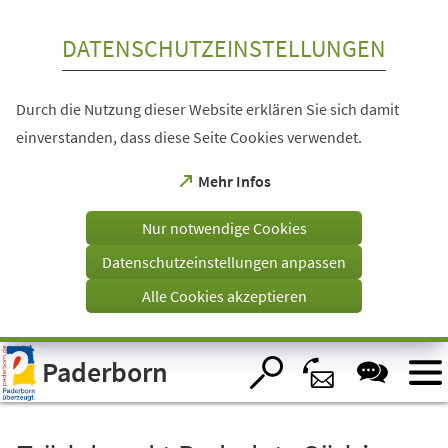
Inhalt anspringen
DATENSCHUTZEINSTELLUNGEN
Durch die Nutzung dieser Website erklären Sie sich damit
einverstanden, dass diese Seite Cookies verwendet.
(Öffnet
Mehr Infos
in
einem
Nur notwendige Cookies
neuen
Tab)
Datenschutzeinstellungen anpassen
Alle Cookies akzeptieren
Visuelle
Paderborn
Assistenzsoftware
öffnen.