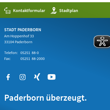
Kontaktformular
(Öffnet
Stadtplan
in
einem
neuen
Tab)
STADT PADERBORN
Am Hoppenhof 33
33104 Paderborn
Telefon:
05251 88-0
Fax:
05251 88-2000
Paderborn überzeugt.