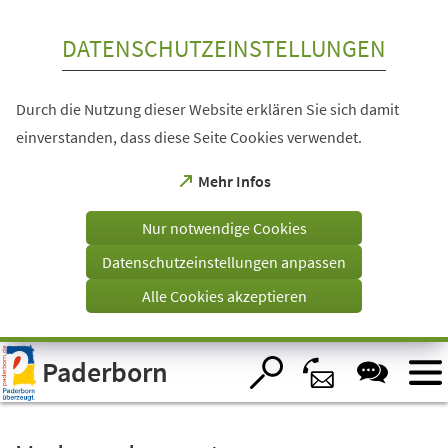
Inhalt anspringen
DATENSCHUTZEINSTELLUNGEN
Durch die Nutzung dieser Website erklären Sie sich damit
einverstanden, dass diese Seite Cookies verwendet.
(Öffnet
Mehr Infos
in
einem
Nur notwendige Cookies
neuen
Tab)
Datenschutzeinstellungen anpassen
Alle Cookies akzeptieren
Visuelle
Paderborn
Assistenzsoftware
öffnen.