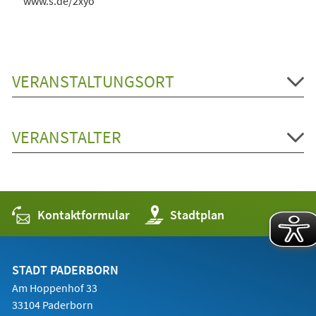
www.s.de/2xyo
VERANSTALTUNGSORT
VERANSTALTER
Kontaktformular
(Öffnet
Stadtplan
in
einem
neuen
Tab)
STADT PADERBORN
Am Hoppenhof 33
33104 Paderborn